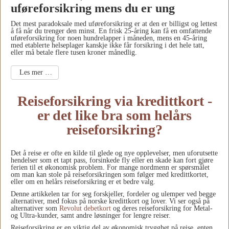
uføreforsikring mens du er ung
Det mest paradoksale med uføreforsikring er at den er billigst og lettest
å få når du trenger den minst. En frisk 25-åring kan få en omfattende
uføreforsikring for noen hundrelapper i måneden, mens en 45-åring
med etablerte helseplager kanskje ikke får forsikring i det hele tatt,
eller må betale flere tusen kroner månedlig.
Les mer …
Reiseforsikring via kredittkort -
er det like bra som helårs
reiseforsikring?
Det å reise er ofte en kilde til glede og nye opplevelser, men uforutsette
hendelser som et tapt pass, forsinkede fly eller en skade kan fort gjøre
ferien til et økonomisk problem. For mange nordmenn er spørsmålet
om man kan stole på reiseforsikringen som følger med kredittkortet,
eller om en helårs reiseforsikring er et bedre valg.
Denne artikkelen tar for seg forskjeller, fordeler og ulemper ved begge
alternativer, med fokus på norske kredittkort og lover. Vi ser også på
alternativer som
Revolut debetkort
og deres reiseforsikring for Metal-
og Ultra-kunder, samt andre løsninger for lengre reiser.
Reiseforsikring er en viktig del av økonomisk trygghet på reise, enten