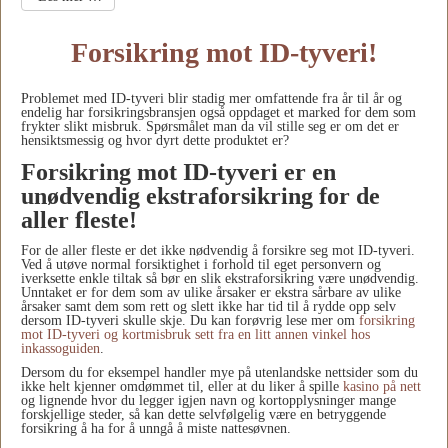
Forsikring mot ID-tyveri!
Problemet med ID-tyveri blir stadig mer omfattende fra år til år og
endelig har forsikringsbransjen også oppdaget et marked for dem som
frykter slikt misbruk. Spørsmålet man da vil stille seg er om det er
hensiktsmessig og hvor dyrt dette produktet er?
Forsikring mot ID-tyveri er en
unødvendig ekstraforsikring for de
aller fleste!
For de aller fleste er det ikke nødvendig å forsikre seg mot ID-tyveri.
Ved å utøve normal forsiktighet i forhold til eget personvern og
iverksette enkle tiltak så bør en slik ekstraforsikring være unødvendig.
Unntaket er for dem som av ulike årsaker er ekstra sårbare av ulike
årsaker samt dem som rett og slett ikke har tid til å rydde opp selv
dersom ID-tyveri skulle skje. Du kan forøvrig lese mer om
forsikring
mot ID-tyveri og kortmisbruk sett fra en litt annen vinkel hos
inkassoguiden
.
Dersom du for eksempel handler mye på utenlandske nettsider som du
ikke helt kjenner omdømmet til, eller at du liker å spille
kasino på nett
og lignende hvor du legger igjen navn og kortopplysninger mange
forskjellige steder, så kan dette selvfølgelig være en betryggende
forsikring å ha for å unngå å miste nattesøvnen.