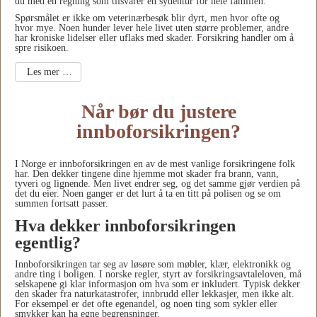
du med en regning som tilsvarer en sydentur for hele familien.
Spørsmålet er ikke om veterinærbesøk blir dyrt, men hvor ofte og
hvor mye. Noen hunder lever hele livet uten større problemer, andre
har kroniske lidelser eller uflaks med skader. Forsikring handler om å
spre risikoen.
Les mer …
Når bør du justere
innboforsikringen?
I Norge er innboforsikringen en av de mest vanlige forsikringene folk
har. Den dekker tingene dine hjemme mot skader fra brann, vann,
tyveri og lignende. Men livet endrer seg, og det samme gjør verdien på
det du eier. Noen ganger er det lurt å ta en titt på polisen og se om
summen fortsatt passer.
Hva dekker innboforsikringen
egentlig?
Innboforsikringen tar seg av løsøre som møbler, klær, elektronikk og
andre ting i boligen. I norske regler, styrt av forsikringsavtaleloven, må
selskapene gi klar informasjon om hva som er inkludert. Typisk dekker
den skader fra naturkatastrofer, innbrudd eller lekkasjer, men ikke alt.
For eksempel er det ofte egenandel, og noen ting som sykler eller
smykker kan ha egne begrensninger.