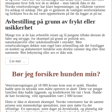
situasjoner hvor folk tror de er dekket – men faktisk ikke er det.
Norske reiseforsikringer har klare begrensninger, og vilkårene varierer
fra selskap til selskap. Her går vi gjennom de vanligste misforståelsene
og forklarer hva du må være oppmerksom på før du legger ut på tur.
Avbestilling på grunn av frykt eller
usikkerhet
Mange tror at de kan avbestille reisen og få pengene tilbake dersom de
føler seg utrygge, for eksempel på grunn av politisk uro,
naturkatastrofer eller sykdomsutbrudd i området. Men
reiseforsikringen dekker som regel bare avbestilling når det foreligger
en
konkret og dokumentert hendelse
som direkte rammer deg eller dine
nærmeste. Ren bekymring eller uro er ikke nok.
Les mer …
Bør jeg forsikre hunden min?
Veterinærregningen på 18 000 kroner kom som et sjokk. Hunden
hadde spist en tøysokk som måtte opereres ut akutt. Dette var penger
familien ikke hadde liggende, og kredittkortet ble tatt i bruk. Hadde
de hatt forsikring, ville egenandelen vært 2 000 kroner.
Dette er ikke et ekstremt eksempel. Norske veterinærer har de samme
prisene som menneskelige spesialister, men uten støtte fra det
offentlige. En operasjon, noen dager på dyreklinikk, og plutselig står