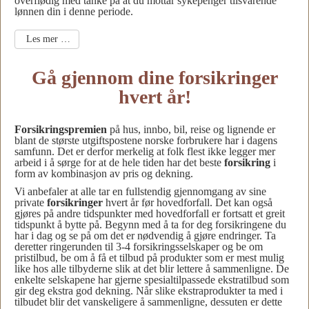
overflødig med tanke på at du mottar sykepenger tilsvarende
lønnen din i denne periode.
Les mer …
Gå gjennom dine forsikringer
hvert år!
Forsikringspremien
på hus, innbo, bil, reise og lignende er
blant de største utgiftspostene norske forbrukere har i dagens
samfunn. Det er derfor merkelig at folk flest ikke legger mer
arbeid i å sørge for at de hele tiden har det beste
forsikring
i
form av kombinasjon av pris og dekning.
Vi anbefaler at alle tar en fullstendig gjennomgang av sine
private
forsikringer
hvert år før hovedforfall. Det kan også
gjøres på andre tidspunkter med hovedforfall er fortsatt et greit
tidspunkt å bytte på. Begynn med å ta for deg forsikringene du
har i dag og se på om det er nødvendig å gjøre endringer. Ta
deretter ringerunden til 3-4 forsikringsselskaper og be om
pristilbud, be om å få et tilbud på produkter som er mest mulig
like hos alle tilbyderne slik at det blir lettere å sammenligne. De
enkelte selskapene har gjerne spesialtilpassede ekstratilbud som
gir deg ekstra god dekning. Når slike ekstraprodukter ta med i
tilbudet blir det vanskeligere å sammenligne, dessuten er dette