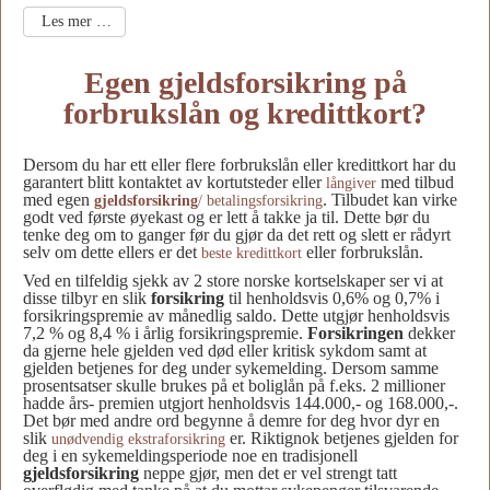
Les mer …
Egen gjeldsforsikring på
forbrukslån og kredittkort?
Dersom du har ett eller flere forbrukslån eller kredittkort har du
garantert blitt kontaktet av kortutsteder eller
med tilbud
långiver
med egen
. Tilbudet kan virke
gjeldsforsikring
/ betalingsforsikring
godt ved første øyekast og er lett å takke ja til. Dette bør du
tenke deg om to ganger før du gjør da det rett og slett er rådyrt
selv om dette ellers er det
eller forbrukslån.
beste kredittkort
Ved en tilfeldig sjekk av 2 store norske kortselskaper ser vi at
disse tilbyr en slik
forsikring
til henholdsvis 0,6% og 0,7% i
forsikringspremie av månedlig saldo. Dette utgjør henholdsvis
7,2 % og 8,4 % i årlig forsikringspremie.
Forsikringen
dekker
da gjerne hele gjelden ved død eller kritisk sykdom samt at
gjelden betjenes for deg under sykemelding. Dersom samme
prosentsatser skulle brukes på et boliglån på f.eks. 2 millioner
hadde års- premien utgjort henholdsvis 144.000,- og 168.000,-.
Det bør med andre ord begynne å demre for deg hvor dyr en
slik
er. Riktignok betjenes gjelden for
unødvendig ekstraforsikring
deg i en sykemeldingsperiode noe en tradisjonell
gjeldsforsikring
neppe gjør, men det er vel strengt tatt