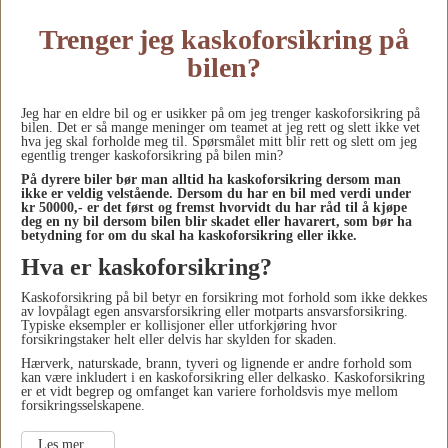
Trenger jeg kaskoforsikring på
bilen?
Jeg har en eldre bil og er usikker på om jeg trenger kaskoforsikring på
bilen. Det er så mange meninger om teamet at jeg rett og slett ikke vet
hva jeg skal forholde meg til. Spørsmålet mitt blir rett og slett om jeg
egentlig trenger kaskoforsikring på bilen min?
På dyrere biler bør man alltid ha kaskoforsikring dersom man
ikke er veldig velstående. Dersom du har en bil med verdi under
kr 50000,- er det først og fremst hvorvidt du har råd til å kjøpe
deg en ny bil dersom bilen blir skadet eller havarert, som bør ha
betydning for om du skal ha kaskoforsikring eller ikke.
Hva er kaskoforsikring?
Kaskoforsikring på bil betyr en forsikring mot forhold som ikke dekkes
av lovpålagt egen ansvarsforsikring eller motparts ansvarsforsikring.
Typiske eksempler er kollisjoner eller utforkjøring hvor
forsikringstaker helt eller delvis har skylden for skaden.
Hærverk, naturskade, brann, tyveri og lignende er andre forhold som
kan være inkludert i en kaskoforsikring eller delkasko. Kaskoforsikring
er et vidt begrep og omfanget kan variere forholdsvis mye mellom
forsikringsselskapene.
Les mer …