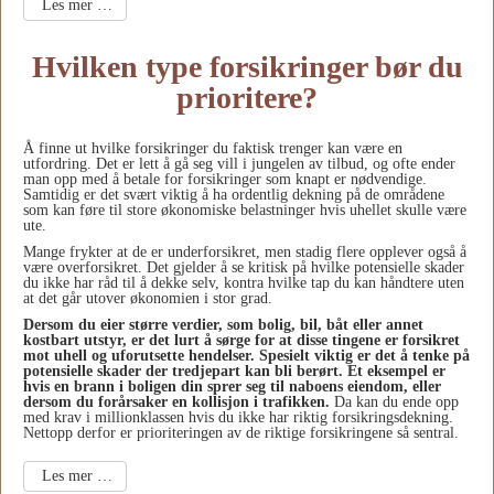
Les mer …
Hvilken type forsikringer bør du
prioritere?
Å finne ut hvilke forsikringer du faktisk trenger kan være en
utfordring. Det er lett å gå seg vill i jungelen av tilbud, og ofte ender
man opp med å betale for forsikringer som knapt er nødvendige.
Samtidig er det svært viktig å ha ordentlig dekning på de områdene
som kan føre til store økonomiske belastninger hvis uhellet skulle være
ute.
Mange frykter at de er underforsikret, men stadig flere opplever også å
være overforsikret. Det gjelder å se kritisk på hvilke potensielle skader
du ikke har råd til å dekke selv, kontra hvilke tap du kan håndtere uten
at det går utover økonomien i stor grad.
Dersom du eier større verdier, som bolig, bil, båt eller annet
kostbart utstyr, er det lurt å sørge for at disse tingene er forsikret
mot uhell og uforutsette hendelser. Spesielt viktig er det å tenke på
potensielle skader der tredjepart kan bli berørt. Et eksempel er
hvis en brann i boligen din sprer seg til naboens eiendom, eller
dersom du forårsaker en kollisjon i trafikken.
Da kan du ende opp
med krav i millionklassen hvis du ikke har riktig forsikringsdekning.
Nettopp derfor er prioriteringen av de riktige forsikringene så sentral.
Les mer …