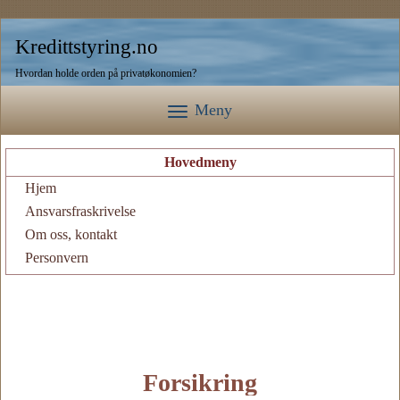
Kredittstyring.no
Hvordan holde orden på privatøkonomien?
Meny
Hovedmeny
Hjem
Ansvarsfraskrivelse
Om oss, kontakt
Personvern
Forsikring