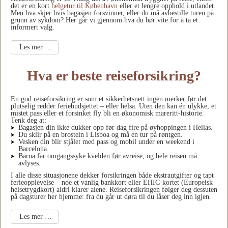
det er en kort
helgetur til København
eller et lengre opphold i utlandet.
Men hva skjer hvis bagasjen forsvinner, eller du må avbestille turen på
grunn av sykdom? Her går vi gjennom hva du bør vite for å ta et
informert valg.
Les mer …
Hva er beste reiseforsikring?
En god reiseforsikring er som et sikkerhetsnett ingen merker før det
plutselig redder feriebudsjettet – eller helsa. Uten den kan én ulykke, et
mistet pass eller et forsinket fly bli en økonomisk mareritt-historie.
Tenk deg at:
Bagasjen din ikke dukker opp før dag fire på øyhoppingen i Hellas.
Du sklir på en brostein i Lisboa og må en tur på røntgen.
Vesken din blir stjålet med pass og mobil under en weekend i
Barcelona.
Barna får omgangssyke kvelden før avreise, og hele reisen må
avlyses.
I alle disse situasjonene dekker forsikringen både ekstrautgifter og tapt
ferieopplevelse – noe et vanlig bankkort eller EHIC-kortet (Europeisk
helsetrygdkort) aldri klarer alene. Reiseforsikringen følger deg dessuten
på dagsturer her hjemme: fra du går ut døra til du låser deg inn igjen.
Les mer …