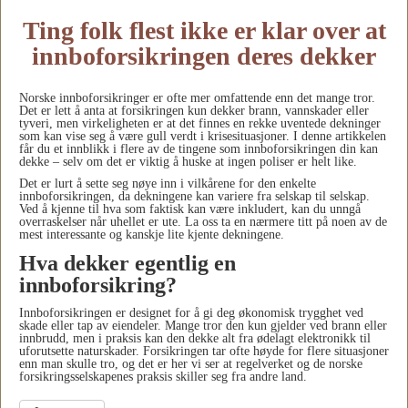
Ting folk flest ikke er klar over at
innboforsikringen deres dekker
Norske innboforsikringer er ofte mer omfattende enn det mange tror.
Det er lett å anta at forsikringen kun dekker brann, vannskader eller
tyveri, men virkeligheten er at det finnes en rekke uventede dekninger
som kan vise seg å være gull verdt i krisesituasjoner. I denne artikkelen
får du et innblikk i flere av de tingene som innboforsikringen din kan
dekke – selv om det er viktig å huske at ingen poliser er helt like.
Det er lurt å sette seg nøye inn i vilkårene for den enkelte
innboforsikringen, da dekningene kan variere fra selskap til selskap.
Ved å kjenne til hva som faktisk kan være inkludert, kan du unngå
overraskelser når uhellet er ute. La oss ta en nærmere titt på noen av de
mest interessante og kanskje lite kjente dekningene.
Hva dekker egentlig en
innboforsikring?
Innboforsikringen er designet for å gi deg økonomisk trygghet ved
skade eller tap av eiendeler. Mange tror den kun gjelder ved brann eller
innbrudd, men i praksis kan den dekke alt fra ødelagt elektronikk til
uforutsette naturskader. Forsikringen tar ofte høyde for flere situasjoner
enn man skulle tro, og det er her vi ser at regelverket og de norske
forsikringsselskapenes praksis skiller seg fra andre land.