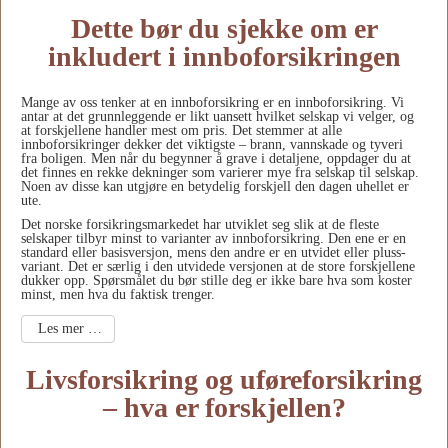
Dette bør du sjekke om er
inkludert i innboforsikringen
Mange av oss tenker at en innboforsikring er en innboforsikring. Vi
antar at det grunnleggende er likt uansett hvilket selskap vi velger, og
at forskjellene handler mest om pris. Det stemmer at alle
innboforsikringer dekker det viktigste – brann, vannskade og tyveri
fra boligen. Men når du begynner å grave i detaljene, oppdager du at
det finnes en rekke dekninger som varierer mye fra selskap til selskap.
Noen av disse kan utgjøre en betydelig forskjell den dagen uhellet er
ute.
Det norske forsikringsmarkedet har utviklet seg slik at de fleste
selskaper tilbyr minst to varianter av innboforsikring. Den ene er en
standard eller basisversjon, mens den andre er en utvidet eller pluss-
variant. Det er særlig i den utvidede versjonen at de store forskjellene
dukker opp. Spørsmålet du bør stille deg er ikke bare hva som koster
minst, men hva du faktisk trenger.
Les mer …
Livsforsikring og uføreforsikring
– hva er forskjellen?