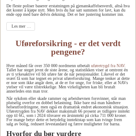
De fleste poliser baserer erstatningen på gjenanskaffelsesverdi, altså hva
det koster å kjøpe nytt. Men hvis du har satt summen for lavt, kan du
ende opp med bare delvis dekning. Det er her justering kommer inn.
Les mer …
Uføreforsikring - er det verdt
pengene?
Hver måned får over 350 000 nordmenn utbetalt
uføretrygd fra NAV
.
Tallet har steget jevnt de siste årene, og statistikken viser at omtrent én
av ti yrkesaktive vil bli uføre før de når pensjonsalder. Likevel er det
svært få som har tegnet en privat uføreforsikring. Mange tenker at dette
er noe som ikke angår dem, at de er for unge, for friske, eller at NAVs
ytelser vil være tilstrekkelige. Men virkeligheten kan bli brutalt
annerledes enn man tror.
Når sykdom eller skade rammer og arbeidsevnen forsvinner, står man
plutselig overfor en dobbel belastning. Ikke bare må man håndtere
helseutfordringene, men også en dramatisk endret økonomisk situasjon.
Uføretrygden fra NAV dekker maksimalt 66 prosent av tidligere inntekt
opp til 6G, som i 2024 tilsvarer en årsinntekt på cirka 711 000 kroner.
For mange betyr dette et betydelig inntektstap som kan tvinge frem
salg av bolig, redusert levestandard og færre muligheter for barna.
Hvorfor du bør vurdere