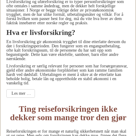
Livsforsikring og uføreforsikring er to typer personforsikringer som
ofte omtales i samme åndedrag, men de dekker helt forskjellige
situasjoner. I Norge er begge viktige deler av privatøkonomisk
trygghet, men de har ulike formål, utbetalingsmåter og vilkår. For å
forstå hvilken som passer best for deg, må du vite hva hver av dem
faktisk innebærer etter norske regler og praksis.
Hva er livsforsikring?
En livsforsikring gir økonomisk trygghet til dine etterlatte dersom du
dør i forsikringsperioden. Den fungerer som en engangsutbetaling,
ofte kalt forsikringssum, til de personene du har satt opp som
begunstigede. Dette kan være ektefelle, samboer, barn eller andre
nærstående.
Livsforsikring er særlig relevant for personer som har forsørgeransvar,
gjeld eller andre økonomiske forpliktelser som kan ramme familien
hardt ved dødsfall. Utbetalingen er ment å sikre at de etterlatte kan
beholde bolig, betale lån og opprettholde en stabil økonomi i en
vanskelig tid.
Les mer …
Ting reiseforsikringen ikke
dekker som mange tror den gjør
Reiseforsikringen er for mange et naturlig sikkerhetsnett når man skal
ut og reise. Men selv om forsikringen kan dekke mye, finnes det flere